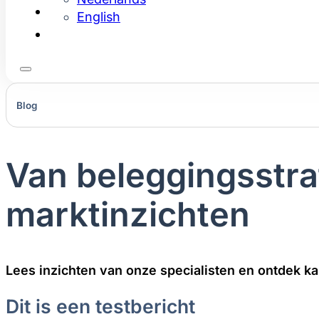
Info aanvragen
English
Blog
Van beleggings­stra
markt­inzichten
Lees inzichten van onze specialisten en ontdek ka
Dit is een testbericht