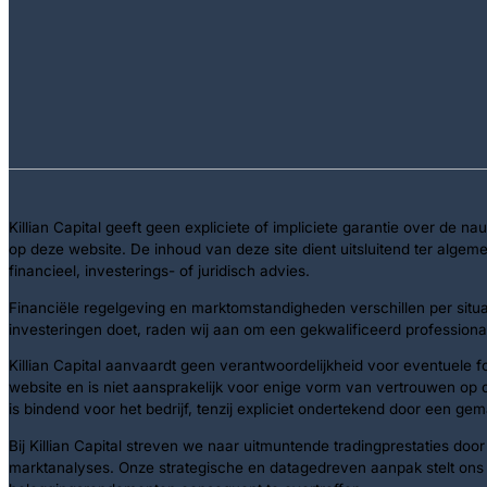
Killian Capital geeft geen expliciete of impliciete garantie over de na
op deze website. De inhoud van deze site dient uitsluitend ter alg
financieel, investerings- of juridisch advies.
Financiële regelgeving en marktomstandigheden verschillen per situati
investeringen doet, raden wij aan om een gekwalificeerd professiona
Killian Capital aanvaardt geen verantwoordelijkheid voor eventuele 
website en is niet aansprakelijk voor enige vorm van vertrouwen op 
is bindend voor het bedrijf, tenzij expliciet ondertekend door een ge
Bij Killian Capital streven we naar uitmuntende tradingprestaties 
marktanalyses. Onze strategische en datagedreven aanpak stelt ons i