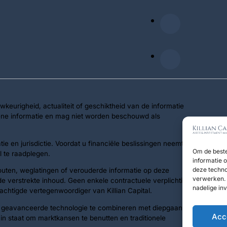
uwkeurigheid, actualiteit of geschiktheid van de informatie
emene informatie en mag niet worden beschouwd als
e en jurisdictie. Voordat u financiële beslissingen neemt of
Om de beste
l te raadplegen.
informatie 
deze techno
fouten, weglatingen of verouderde informatie op deze
verwerken. 
de verstrekte inhoud. Geen enkele contractuele verplichting
nadelige in
machtigde vertegenwoordiger van Killian Capital.
door geavanceerde technologie te combineren met diepgaande
Acc
n staat om marktkansen te benutten en traditionele