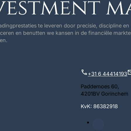
tradingprestaties te leveren door precisie, discipline 
ceren en benutten we kansen in de financiële markten
en.
+31 6 44414193
Paddemoes 60,
4201BV Gorinchem
KvK: 86382918